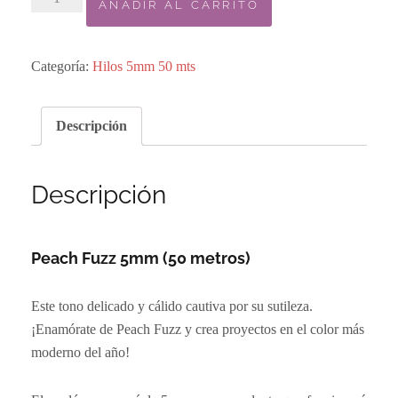
AÑADIR AL CARRITO
NUEVO
Bobbiny
50m
Categoría:
Hilos 5mm 50 mts
-
Peach
Descripción
Fuzz
5mm
cantidad
Descripción
Peach Fuzz 5mm (50 metros)
Este tono delicado y cálido cautiva por su sutileza.
¡Enamórate de Peach Fuzz y crea proyectos en el color más
moderno del año!