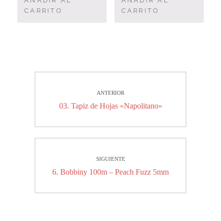
AÑADIR AL
AÑADIR AL
CARRITO
CARRITO
Navegación
ANTERIOR
de
Entrada
03. Tapiz de Hojas «Napolitano»
entradas
anterior:
SIGUIENTE
Entrada
6. Bobbiny 100m – Peach Fuzz 5mm
siguiente: