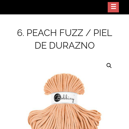
Skip
Crea arte con tus manos
NODO GT
to
content
6. PEACH FUZZ / PIEL
DE DURAZNO