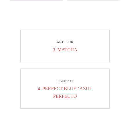
Navegación
ANTERIOR
de
Entrada
3. MATCHA
entradas
anterior:
SIGUIENTE
Entrada
4. PERFECT BLUE / AZUL
siguiente:
PERFECTO