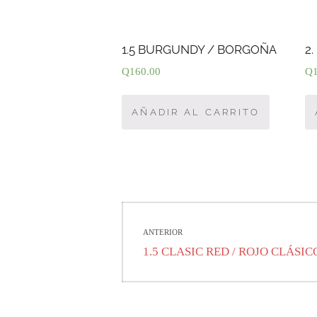
1.5 BURGUNDY / BORGOÑA
2
Q
160.00
Q
AÑADIR AL CARRITO
Navegación
ANTERIOR
de
Entrada
1.5 CLASIC RED / ROJO CLÁSIC
anterior:
entradas