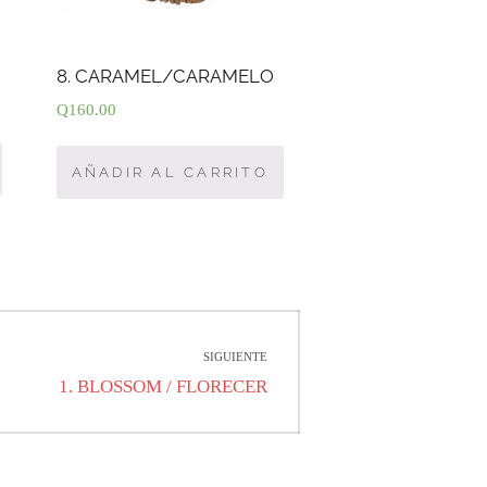
8. CARAMEL/CARAMELO
Q
160.00
AÑADIR AL CARRITO
SIGUIENTE
Entrada
1. BLOSSOM / FLORECER
siguiente: