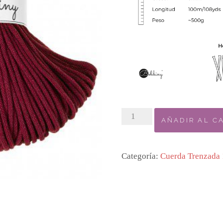
1.5
AÑADIR AL C
WINE
RED
/
Categoría:
Cuerda Trenzada
VINO
TINTO
cantidad