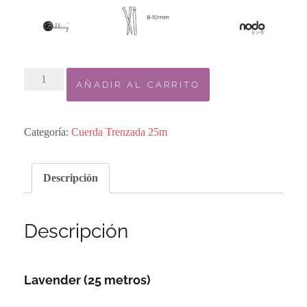
2.
AÑADIR AL CARRITO
Bobbiny
Trenzado
-
Categoría:
Cuerda Trenzada 25m
LAVENDER
5mm
Descripción
cantidad
Descripción
Lavender (25 metros)