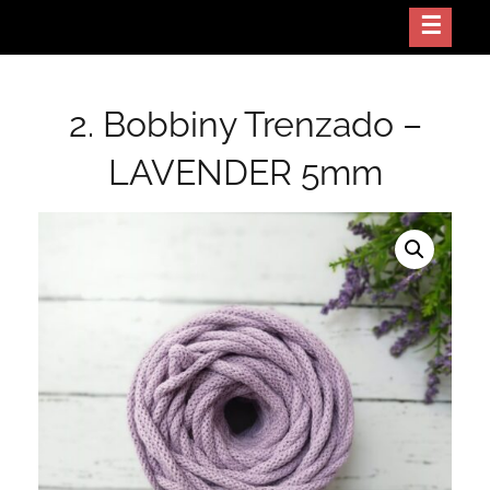
Skip
Crea arte con tus manos
NODO GT
to
content
2. Bobbiny Trenzado –
LAVENDER 5mm