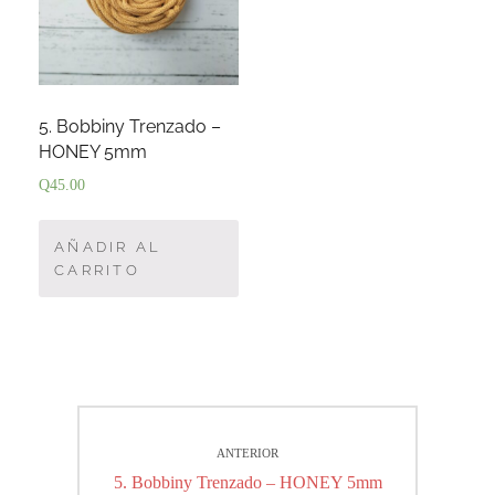
5. Bobbiny Trenzado –
HONEY 5mm
Q
45.00
AÑADIR AL
CARRITO
Navegación
ANTERIOR
de
Entrada
5. Bobbiny Trenzado – HONEY 5mm