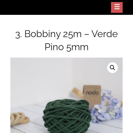
Skip
Crea arte con tus manos
NODO GT
to
content
3. Bobbiny 25m – Verde
Pino 5mm