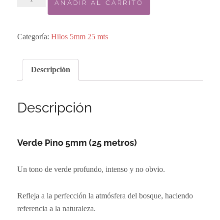
AÑADIR AL CARRITO
Bobbiny
25m
-
Categoría:
Hilos 5mm 25 mts
Verde
Pino
Descripción
5mm
cantidad
Descripción
Verde Pino 5mm (25 metros)
Un tono de verde profundo, intenso y no obvio.
Refleja a la perfección la atmósfera del bosque, haciendo
referencia a la naturaleza.