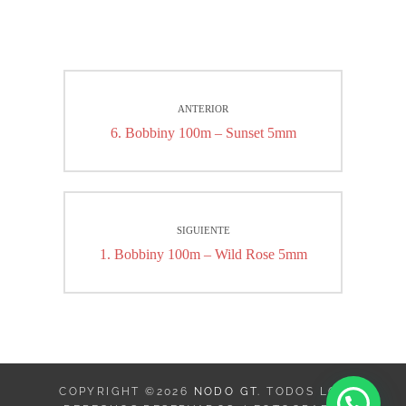
Navegación
ANTERIOR
de
Entrada
6. Bobbiny 100m – Sunset 5mm
entradas
anterior:
SIGUIENTE
Entrada
1. Bobbiny 100m – Wild Rose 5mm
siguiente:
COPYRIGHT ©2026
NODO GT
. TODOS LOS