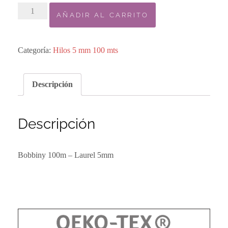
3.
AÑADIR AL CARRITO
Bobbiny
100m
-
Categoría:
Hilos 5 mm 100 mts
Laurel
5mm
Descripción
cantidad
Descripción
Bobbiny 100m – Laurel 5mm