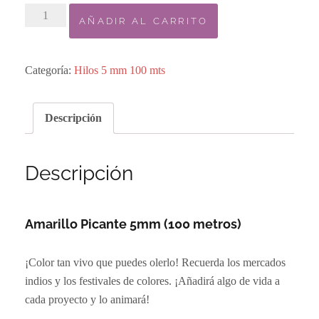
5.
AÑADIR AL CARRITO
Bobbiny
100m
-
Categoría:
Hilos 5 mm 100 mts
Amarillo
Picante
Descripción
5mm
cantidad
Descripción
Amarillo Picante 5mm (100 metros)
¡Color tan vivo que puedes olerlo! Recuerda los mercados
indios y los festivales de colores. ¡Añadirá algo de vida a
cada proyecto y lo animará!