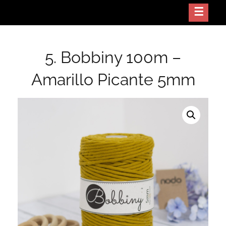
Skip
Crea arte con tus manos
NODO GT
to
content
5. Bobbiny 100m –
Amarillo Picante 5mm