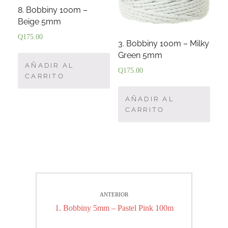
8. Bobbiny 100m –
Beige 5mm
Q
175.00
3. Bobbiny 100m – Milky
Green 5mm
AÑADIR AL
Q
175.00
CARRITO
AÑADIR AL
CARRITO
Navegación
ANTERIOR
de
Entrada
1. Bobbiny 5mm – Pastel Pink 100m
entradas
anterior: