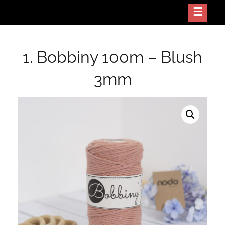
Skip
Crea arte con tus manos
NODO GT
to
content
1. Bobbiny 100m – Blush
3mm