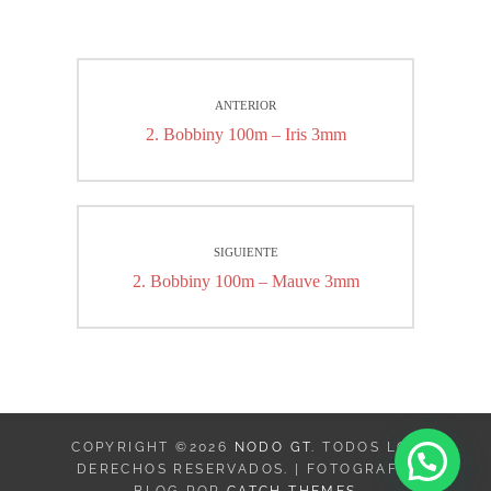
Navegación
ANTERIOR
de
Entrada
2. Bobbiny 100m – Iris 3mm
entradas
anterior:
SIGUIENTE
Entrada
2. Bobbiny 100m – Mauve 3mm
siguiente:
COPYRIGHT ©2026
NODO GT
. TODOS LOS
DERECHOS RESERVADOS. | FOTOGRAFIE