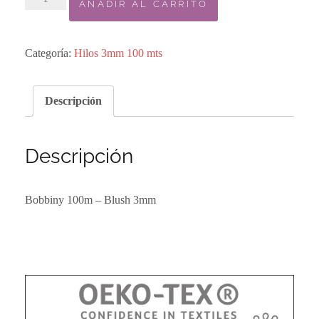
AÑADIR AL CARRITO
Bobbiny
100m
-
Categoría:
Hilos 3mm 100 mts
Blush
3mm
Descripción
cantidad
Descripción
Bobbiny 100m – Blush 3mm