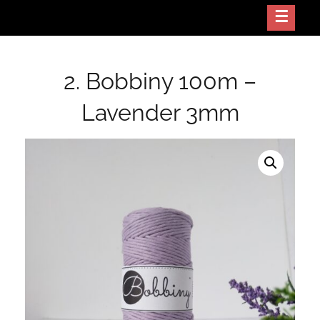
Skip
Crea arte con tus manos
NODO GT
to
content
2. Bobbiny 100m –
Lavender 3mm