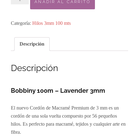
AÑADIR AL CARRITO
Bobbiny
100m
–
Categoría:
Hilos 3mm 100 mts
Lavender
3mm
Descripción
cantidad
Descripción
Bobbiny 100m – Lavender 3mm
El nuevo Cordón de Macramé Premium de 3 mm es un
cordón de una sola vuelta compuesto por 56 pequeños
hilos. Es perfecto para macramé, tejidos y cualquier arte en
fibra.