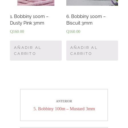
1. Bobbiny 100m –
6. Bobbiny 100m –
Dusty Pink 3mm
Biscuit 3mm
Q
160.00
Q
160.00
AÑADIR AL
AÑADIR AL
CARRITO
CARRITO
Navegación
ANTERIOR
de
Entrada
5. Bobbiny 100m – Mustard 3mm
entradas
anterior: