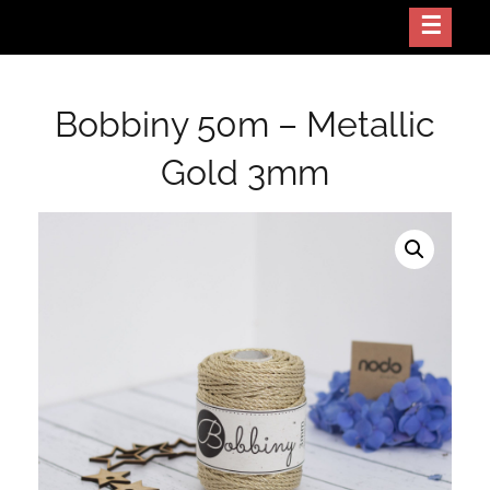
Skip
Crea arte con tus manos
NODO GT
to
content
Bobbiny 50m – Metallic
Gold 3mm