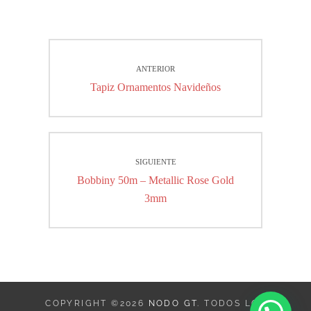
Navegación
ANTERIOR
de
Entrada
Tapiz Ornamentos Navideños
entradas
anterior:
SIGUIENTE
Entrada
Bobbiny 50m – Metallic Rose Gold
siguiente:
3mm
COPYRIGHT ©2026
NODO GT
. TODOS LOS