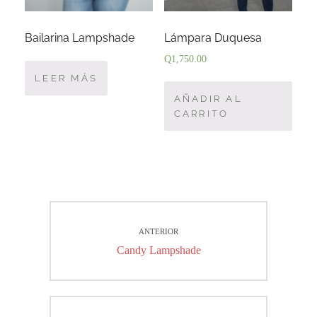
Bailarina Lampshade
Lámpara Duquesa
Q
1,750.00
LEER MÁS
AÑADIR AL
CARRITO
Navegación
ANTERIOR
de
Entrada
Candy Lampshade
entradas
anterior: