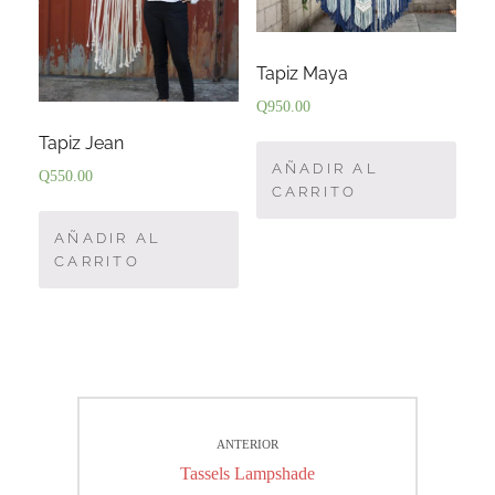
Tapiz Maya
Q
950.00
Tapiz Jean
AÑADIR AL
Q
550.00
CARRITO
AÑADIR AL
CARRITO
Navegación
ANTERIOR
de
Entrada
Tassels Lampshade