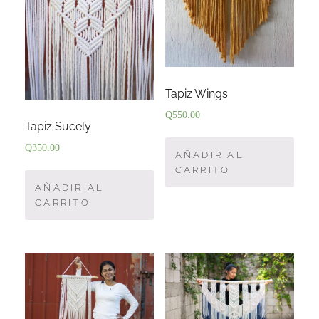
Tapiz Wings
Q
550.00
Tapiz Sucely
Q
350.00
AÑADIR AL
CARRITO
AÑADIR AL
CARRITO