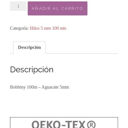
3.
AÑADIR AL CARRITO
Bobbiny
100m
-
Categoría:
Hilos 5 mm 100 mts
Aguacate
5mm
Descripción
cantidad
Descripción
Bobbiny 100m – Aguacate 5mm