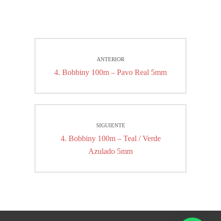
Navegación
ANTERIOR
de
Entrada
4. Bobbiny 100m – Pavo Real 5mm
entradas
anterior:
SIGUIENTE
Entrada
4. Bobbiny 100m – Teal / Verde
siguiente:
Azulado 5mm