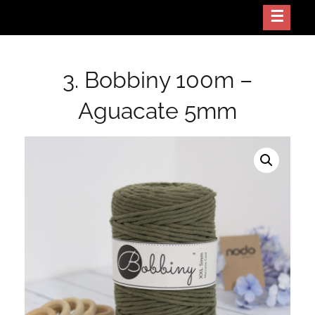
Skip
Crea arte con tus manos
NODO GT
to
content
3. Bobbiny 100m –
Aguacate 5mm