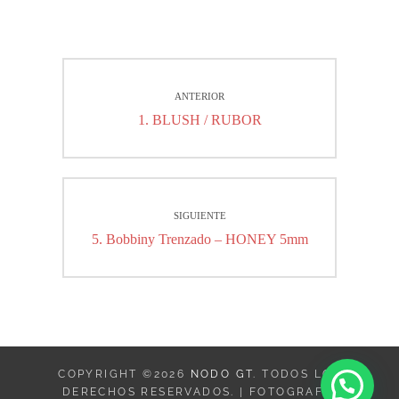
Navegación
ANTERIOR
de
Entrada
1. BLUSH / RUBOR
entradas
anterior:
SIGUIENTE
Entrada
5. Bobbiny Trenzado – HONEY 5mm
siguiente:
COPYRIGHT ©2026
NODO GT
. TODOS LOS
DERECHOS RESERVADOS. | FOTOGRAFIE