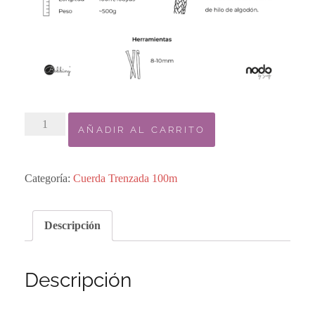
5.
AÑADIR AL CARRITO
HONEY
/
MIEL
Categoría:
Cuerda Trenzada 100m
cantidad
Descripción
Descripción