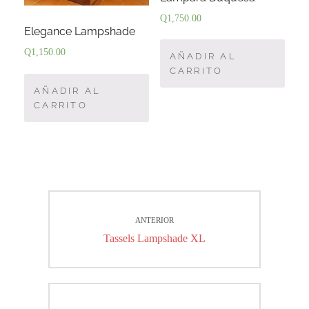
Q
1,750.00
Elegance Lampshade
Q
1,150.00
AÑADIR AL
CARRITO
AÑADIR AL
CARRITO
Navegación
ANTERIOR
de
Entrada
Tassels Lampshade XL
entradas
anterior: