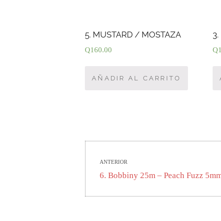
5. MUSTARD / MOSTAZA
3
Q
160.00
Q
AÑADIR AL CARRITO
Navegación
ANTERIOR
de
Entrada
6. Bobbiny 25m – Peach Fuzz 5m
anterior:
entradas