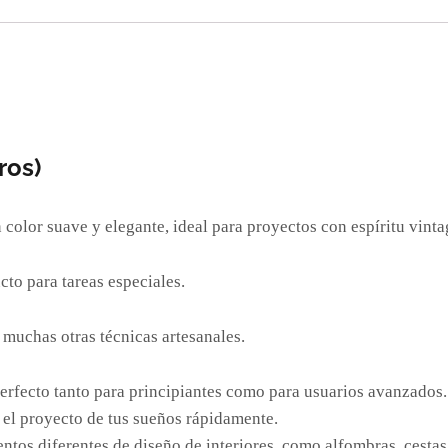
cantidad
ros)
color suave y elegante, ideal para proyectos con espíritu vinta
o para tareas especiales.
y muchas otras técnicas artesanales.
 perfecto tanto para principiantes como para usuarios avanzados.
 el proyecto de tus sueños rápidamente.
ntos diferentes de diseño de interiores, como alfombras, cesta