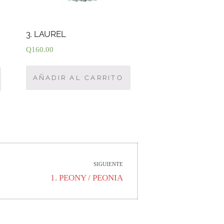
3. LAUREL
Q
160.00
AÑADIR AL CARRITO
SIGUIENTE
Entrada
1. PEONY / PEONIA
siguiente: