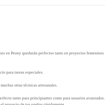
ones en Peony quedarán perfectos tanto en proyectos femeninos
o para tareas especiales.
y muchas otras técnicas artesanales.
 perfecto tanto para principiantes como para usuarios avanzados.
 el proyecto de tus sueños rápidamente.