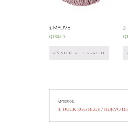
1. MAUVE
2
Q
160.00
Q
AÑADIR AL CARRITO
Navegación
ANTERIOR
de
Entrada
4. DUCK EGG BLUE / HUEVO DE
anterior:
entradas