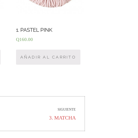
1. PASTEL PINK
Q
160.00
AÑADIR AL CARRITO
SIGUIENTE
Entrada
3. MATCHA
siguiente: